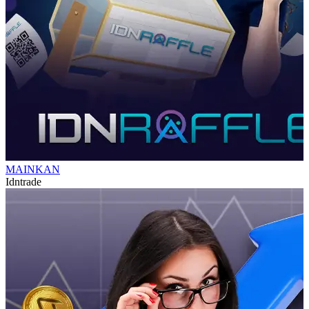
MAINKAN
Idntrade