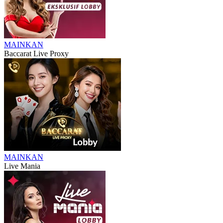
MAINKAN
Baccarat Live Proxy
MAINKAN
Live Mania