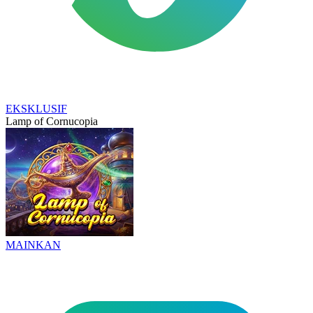
EKSKLUSIF
Lamp of Cornucopia
MAINKAN