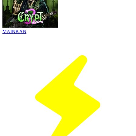
MAINKAN