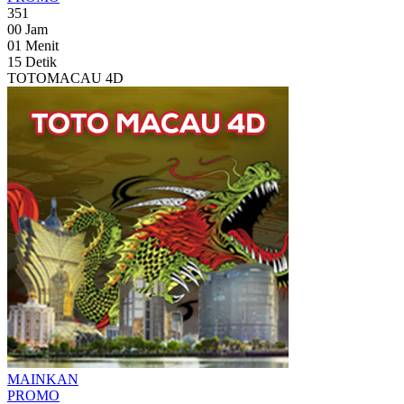
351
00
Jam
01
Menit
13
Detik
TOTOMACAU 4D
MAINKAN
PROMO