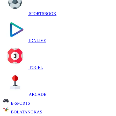
SPORTSBOOK
IDNLIVE
TOGEL
ARCADE
E-SPORTS
BOLATANGKAS