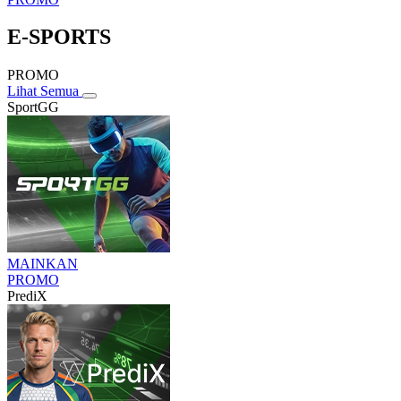
E-SPORTS
PROMO
Lihat Semua
SportGG
MAINKAN
PROMO
PrediX