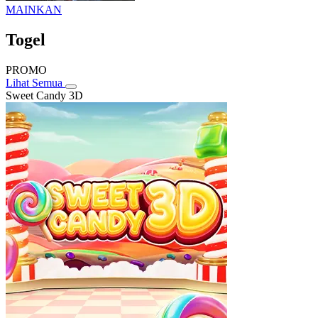
MAINKAN
Togel
PROMO
Lihat Semua
Sweet Candy 3D