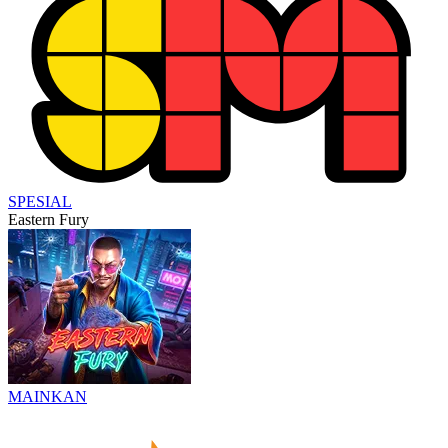
SPESIAL
Eastern Fury
MAINKAN