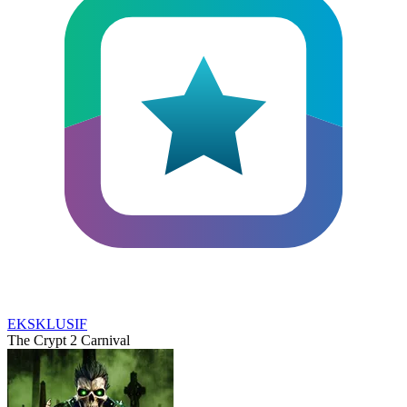
EKSKLUSIF
The Crypt 2 Carnival