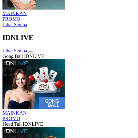
MAINKAN
PROMO
Lihat Semua
IDNLIVE
Lihat Semua
Gong Ball IDNLIVE
MAINKAN
PROMO
Head Tail IDNLIVE